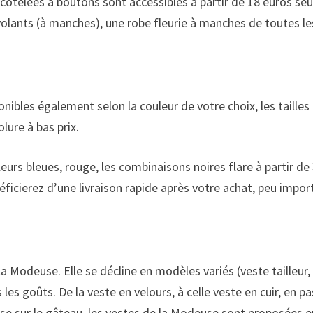
ôtelées à boutons sont accessibles à partir de 18 euros seul
volants (à manches), une robe fleurie à manches de toutes les
onibles
également selon la couleur de votre choix, les
taille
lure à bas prix.
rs bleues, rouge, les combinaisons noires flare à partir de 30
ficierez d’une livraison rapide après votre achat, peu import
 la Modeuse. Elle se décline en modèles variés (veste tailleur,
les goûts. De la veste en velours, à celle veste en cuir, en 
e sur le gâteau, les vestes de la Modeuse sont proposées en c