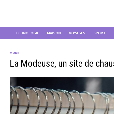
Passer
au
contenu
TECHNOLOGIE
MAISON
VOYAGES
SPORT
MODE
La Modeuse, un site de cha