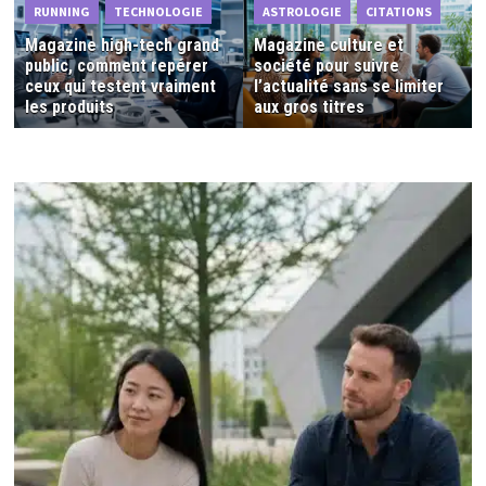
RUNNING
TECHNOLOGIE
ASTROLOGIE
CITATIONS
Magazine high-tech grand
Magazine culture et
public, comment repérer
société pour suivre
ceux qui testent vraiment
l’actualité sans se limiter
les produits
aux gros titres