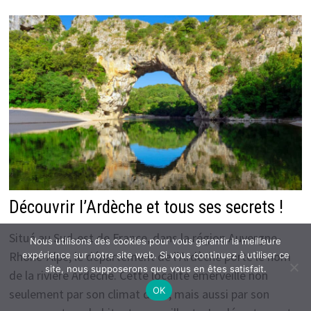
Découvrir l’Ardèche et tous ses secrets !
Situé au Sud-est de France, dans la région Auvergne-
Nous utilisons des cookies pour vous garantir la meilleure
Rhone-Alpe, le département de l’Ardèche porte le nom
expérience sur notre site web. Si vous continuez à utiliser ce
site, nous supposerons que vous en êtes satisfait.
de la rivière Ardèche. Cette localité émerveille non
OK
seulement par son climat doux, mais aussi par son