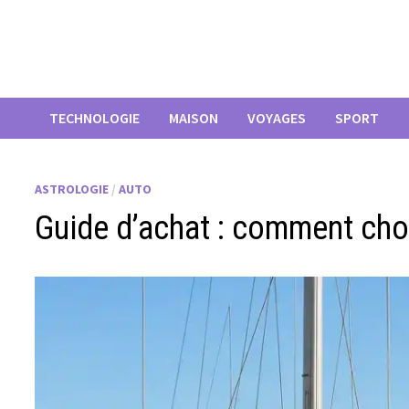
Passer
au
contenu
TECHNOLOGIE
MAISON
VOYAGES
SPORT
ASTROLOGIE
/
AUTO
Guide d’achat : comment cho