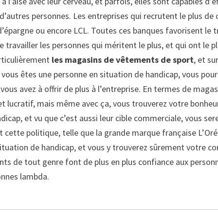
 l’aise avec leur cerveau, et parfois, elles sont capables d’
autres personnes. Les entreprises qui recrutent le plus de 
épargne ou encore LCL. Toutes ces banques favorisent le tra
availler les personnes qui méritent le plus, et qui ont le plus
rticulièrement
les magasins de vêtements de sport
, et s
i vous êtes une personne en situation de handicap, vous po
ous avez à offrir de plus à l’entreprise. En termes de magasi
 lucratif, mais même avec ça, vous trouverez votre bonheur e
dicap, et vu que c’est aussi leur cible commerciale, vous s
t cette politique, telle que la grande marque française L’Oré
tuation de handicap, et vous y trouverez sûrement votre comp
nts de tout genre font de plus en plus confiance aux personn
sonnes lambda.