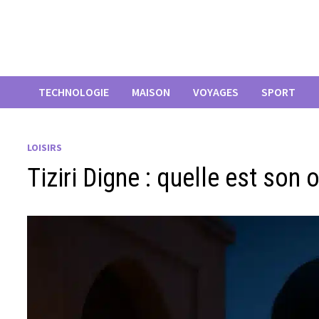
Passer
au
contenu
TECHNOLOGIE
MAISON
VOYAGES
SPORT
LOISIRS
Tiziri Digne : quelle est son o