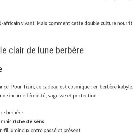
africain vivant. Mais comment cette double culture nourrit-el
 le clair de lune berbère
e
ance. Pour Tiziri, ce cadeau est cosmique : en berbère kabyle,
lune incarne féminité, sagesse et protection.
ure berbère
, mais
riche de sens
 fil lumineux entre passé et présent