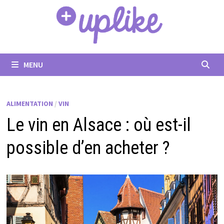
Passer
au
contenu
MENU
ALIMENTATION
/
VIN
Le vin en Alsace : où est-il
possible d’en acheter ?