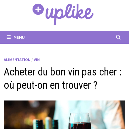
Passer
au
contenu
MENU
ALIMENTATION
/
VIN
Acheter du bon vin pas cher :
où peut-on en trouver ?