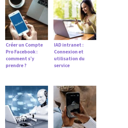
Créer un Compte
IAD intranet :
Pro Facebook :
Connexion et
comment s’y
utilisation du
prendre ?
service