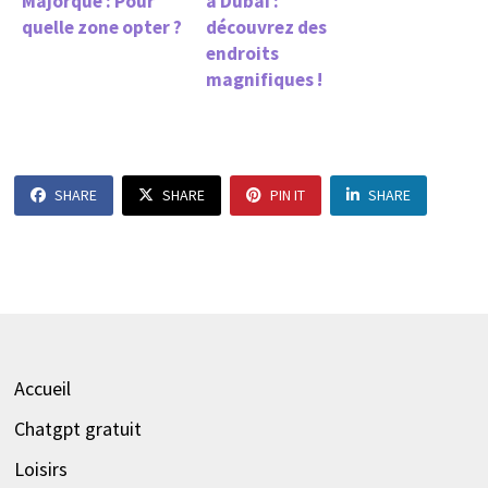
Majorque : Pour
à Dubaï :
quelle zone opter ?
découvrez des
endroits
magnifiques !
SHARE
SHARE
PIN IT
SHARE
Accueil
Chatgpt gratuit
Loisirs