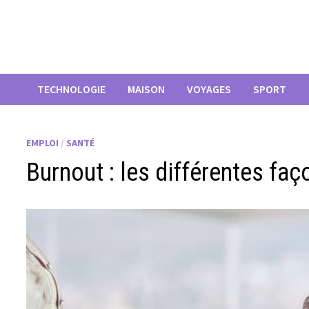
Passer
au
contenu
TECHNOLOGIE
MAISON
VOYAGES
SPORT
EMPLOI
/
SANTÉ
Burnout : les différentes faç