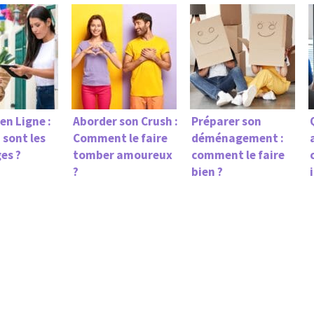
en Ligne :
Aborder son Crush :
Préparer son
 sont les
Comment le faire
déménagement :
es ?
tomber amoureux
comment le faire
?
bien ?