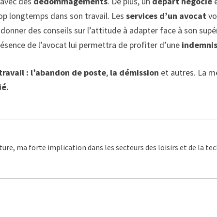
 avec des
dédommagements
. De plus, un
départ négocié
e
trop longtemps dans son travail. Les
services d’un avocat
vo
i donner des conseils sur l’attitude à adapter face à son supé
résence de l’avocat lui permettra de profiter d’une
indemni
travail : l’abandon de poste
,
la démission
et autres. La m
ié.
ture, ma forte implication dans les secteurs des loisirs et de la t