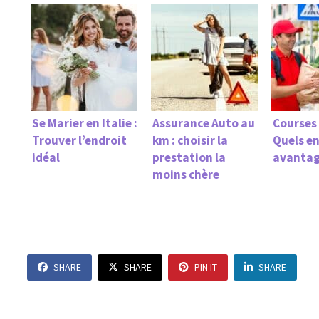
Se Marier en Italie :
Assurance Auto au
Courses 
Trouver l’endroit
km : choisir la
Quels en
idéal
prestation la
avantag
moins chère
SHARE
SHARE
PIN IT
SHARE