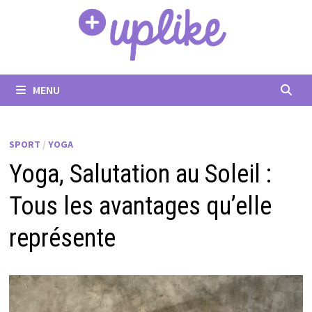
Passer
au
contenu
MENU
SPORT
/
YOGA
Yoga, Salutation au Soleil :
Tous les avantages qu’elle
représente