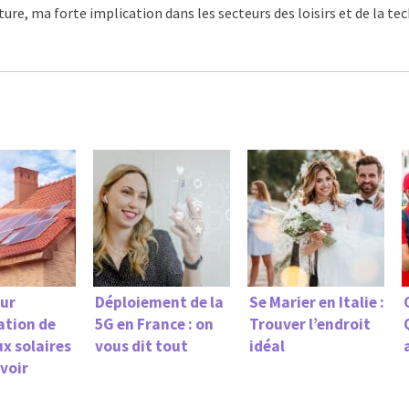
ture, ma forte implication dans les secteurs des loisirs et de la t
our
Déploiement de la
Se Marier en Italie :
lation de
5G en France : on
Trouver l’endroit
x solaires
vous dit tout
idéal
avoir