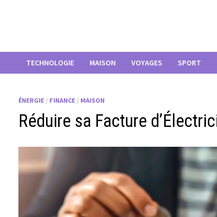
Passer
au
contenu
TECHNOLOGIE
MAISON
VOYAGES
SPORT
ÉNERGIE
/
FINANCE
/
MAISON
Réduire sa Facture d’Électric