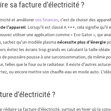
re sa facture d’électricité ?
tricité et améliorer
vos finances
, c’est de choisir des appare
de l’appareil
. Lorsqu’il est classé A +++, cela signifie qu’i
pouvez utiliser une application comme « Eco Gator », qui analy
ion, sachez qu’un modèle plasma
nécessite plus d’énergie
po
lors évitez les écrans trop grands en calculant la taille idéa
n de poussière pousse à une surconsommation, de même pour v
ur, telles que le four ou le radiateur. Il existe d’autres a
ortez, ou encore mettre son chauffe-eau en mode auto. L’idé
ure d’électricité ?
réduire sa facture d’électricité, surtout en hiver où la co