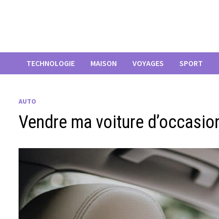
Passer
au
contenu
TECHNOLOGIE
MAISON
VOYAGES
SPORT
AUTO
Vendre ma voiture d’occasio