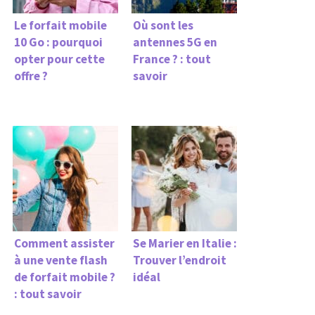
Le forfait mobile
Où sont les
10 Go : pourquoi
antennes 5G en
opter pour cette
France ? : tout
offre ?
savoir
Comment assister
Se Marier en Italie :
à une vente flash
Trouver l’endroit
de forfait mobile ?
idéal
: tout savoir