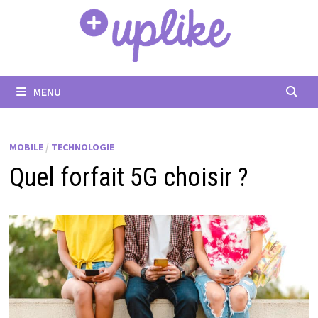
Passer
au
contenu
MENU
MOBILE
/
TECHNOLOGIE
Quel forfait 5G choisir ?