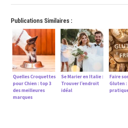
Publications Similaires :
Quelles Croquettes
Se Marier en Italie :
Faire so
pour Chien : top 3
Trouver l’endroit
Gluten :
des meilleures
idéal
pratiqu
marques