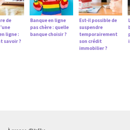
re de
Banque en ligne
Est-il possible de
d’une
pas chère : quelle
suspendre
n ligne :
banque choisir ?
temporairement
 savoir ?
son crédit
immobilier ?