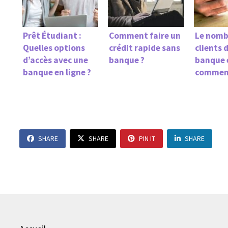
Prêt Étudiant :
Comment faire un
Le nomb
Quelles options
crédit rapide sans
clients 
d’accès avec une
banque ?
banque e
banque en ligne ?
comment
SHARE
SHARE
PIN IT
SHARE